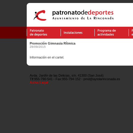
Promoción Gimnasia Rítmica
28/09/2015
Información en el cartel.
Avda. Jardín de las Delicias, s/n. 41300 (San José)
Tlf:955-790-541 - Fax:955-794-152 - pmd@aytolarinconada.es
Aviso Legal